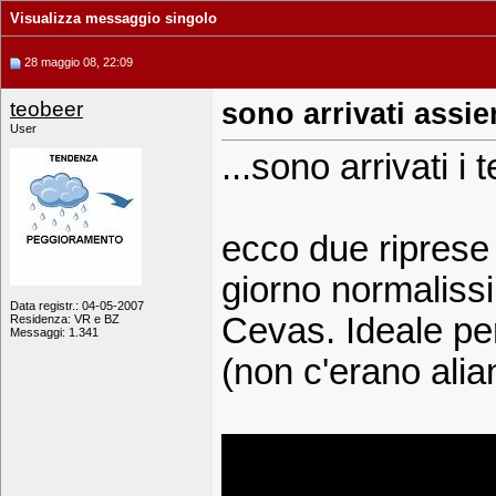
Visualizza messaggio singolo
28 maggio 08, 22:09
teobeer
sono arrivati assi
User
...sono arrivati i 
ecco due riprese f
giorno normalissi
Data registr.: 04-05-2007
Cevas. Ideale per 
Residenza: VR e BZ
Messaggi: 1.341
(non c'erano alian