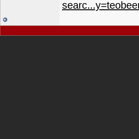
searc...y=teobee