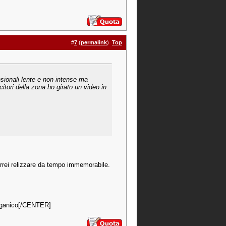
#
7
(
permalink
)
Top
ensionali lente e non intense ma
citori della zona ho girato un video in
orrei relizzare da tempo immemorabile.
 organico[/CENTER]