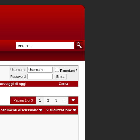
Username
Ricordami?
Password
messaggi di oggi
Cerca
Pagina 1 di 3
1
2
3
>
Strumenti discussione
Visualizzazione