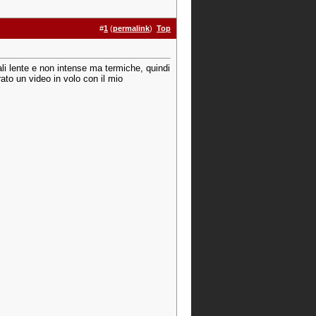
#
1
(
permalink
)
Top
ali lente e non intense ma termiche, quindi
rato un video in volo con il mio