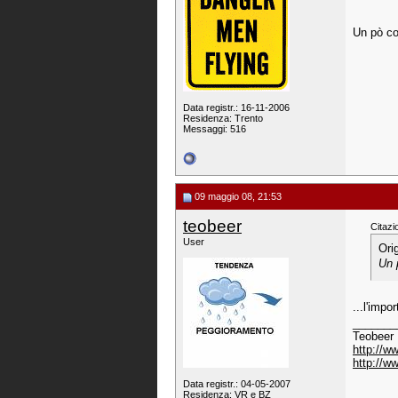
Un pò co
Data registr.: 16-11-2006
Residenza: Trento
Messaggi: 516
09 maggio 08, 21:53
teobeer
Citazi
User
Ori
Un 
...l'impo
_______
Teobeer
http://w
http://w
Data registr.: 04-05-2007
Residenza: VR e BZ