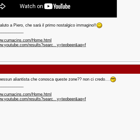
aluto a Piero, che sarà il primo nostalgico immagino!!
___________
ww.curnacins.com/Home.html
ww.youtube.com/results?searc...y=teobeer&aq=f
 nessun aliantista che conosca queste zone?? non ci credo....
___________
ww.curnacins.com/Home.html
ww.youtube.com/results?searc...y=teobeer&aq=f