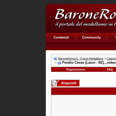
Contenuti
Community
BaroneRosso.it - Forum Modellismo
>
Catego
Pendio Cevas (Laion - BZ)...video
Registrazione
FAQ