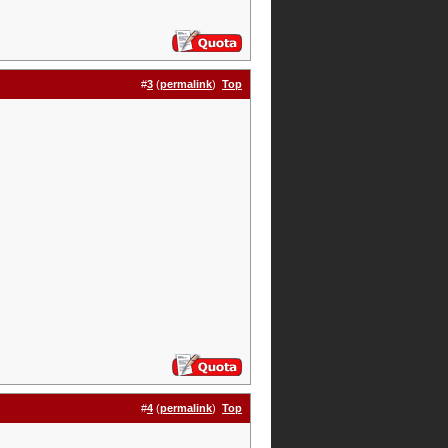
#
3
(
permalink
)
Top
#
4
(
permalink
)
Top