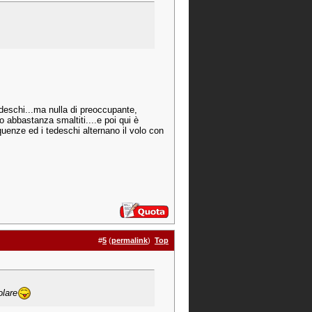
edeschi...ma nulla di preoccupante,
no abbastanza smaltiti....e poi qui è
uenze ed i tedeschi alternano il volo con
#
5
(
permalink
)
Top
olare