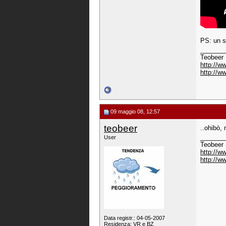
PS: un s
_______
Teobeer
http://w
http://w
09 maggio 08, 12:57
teobeer
..ohibò,
_______
User
Teobeer
http://w
http://w
Data registr.: 04-05-2007
Residenza: VR e BZ