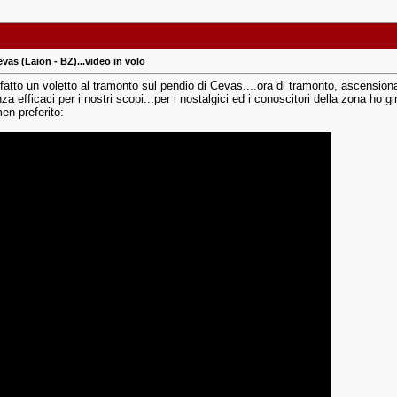
vas (Laion - BZ)...video in volo
o fatto un voletto al tramonto sul pendio di Cevas....ora di tramonto, ascension
a efficaci per i nostri scopi...per i nostalgici ed i conoscitori della zona ho gi
n preferito: