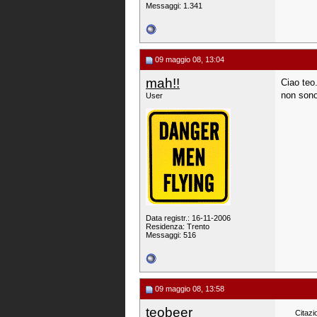
Messaggi: 1.341
09 maggio 08, 13:04
mah!!
Ciao teo
non sono
User
Data registr.: 16-11-2006
Residenza: Trento
Messaggi: 516
09 maggio 08, 13:58
teobeer
Citazi