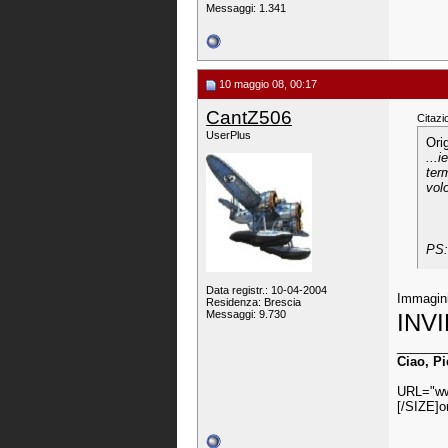
Messaggi: 1.341
10 maggio 08, 00:17
CantZ506
Citazi
UserPlus
Ori
...
term
vol
PS:
Data registr.: 10-04-2004
Immagini
Residenza: Brescia
Messaggi: 9.730
INVI
_______
Ciao, Pi
URL="ww
[/SIZE]o