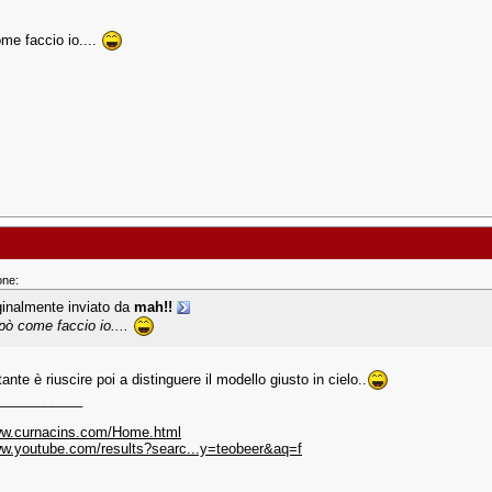
me faccio io....
one:
ginalmente inviato da
mah!!
pò come faccio io....
rtante è riuscire poi a distinguere il modello giusto in cielo..
___________
ww.curnacins.com/Home.html
ww.youtube.com/results?searc...y=teobeer&aq=f