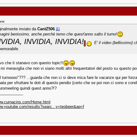
one:
ginalmente inviato da
CantZ506
agini benissimo, anche perchè temo che quest'anno salto il turno!
NVIDIA, INVIDIA, INVIDIA!
E' il video (bellissimo) 
emorabile.
o che ti stanavo con questo topic!!
a mi meraviglia che non vi siano molti altri frequentatori del posto su questo po
il turnoooo"??? ...guarda che non ci si deve mica fare le vacanze qui per forza.
ata per sfruttare le doti di questo pendio (certo che se poi non ci sono e cond
uromeeting quindi quest.anno?!?
___________
ww.curnacins.com/Home.html
ww.youtube.com/results?searc...y=teobeer&aq=f