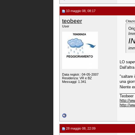
10 maggio 08, 08:17
teobeer
Citazi
User
Ori
Imm
I
imm
LO sapev
Dall'altr
Data registr.: 04-05-2007
"saltare 
Residenza: VR e BZ
una giorn
Messaggi: 1.341
Niente e
_______
Teobeer
http://w
http://w
28 maggio 08, 22:09