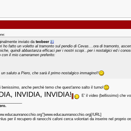
one:
ginalmente inviato da
teobeer
ieri ho fatto un voletto al tramonto sul pendio di Cevas....ora di tramonto, asc
iche, quindi abbastanza efficaci per i nostri scopi...per i nostalgici ed i conos
o con il mio cameramen preferito:
 un saluto a Piero, che sarà il primo nostalgico immagino!!
 benissimo, anche perchè temo che quest'anno salto il turno!
DIA, INVIDIA, INVIDIA!
E' il video (bellissimo) che v
___________
ero.
w.educaunranocchio.org"]www.educaunranocchio.org[/URL]
nlus per il recupero di ranocchi cafoni cerca volontari da inserire nel proprio