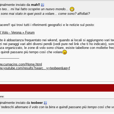
ginalmente inviato da
mah!!
o teo... mi hai fatto scoprire un nuovo mondo...
 sono mai stato in quei posti a volare... come sono? affollati?
iacere!! qui trovi tutti i riferimenti geografici e le notizie sul posto:
l Volo - Verona » Forum
tate è abbastanza frequentato nei wkend, quando ai locali si aggiungono vari t
 nei paraggi vari altri diversi pendii (vedi pure nel link che ti ho indicato), so
za organizzato, le zone di volo sono chiare, esiste tabellone con mollette freq
 e quindi passano più tempo così che volare
___________
ww.curnacins.com/Home.html
ww.youtube.com/results?searc...y=teobeer&aq=f
one:
ginalmente inviato da
teobeer
..i tedeschi alternano il volo con la birra e quindi passano più tempo così che v