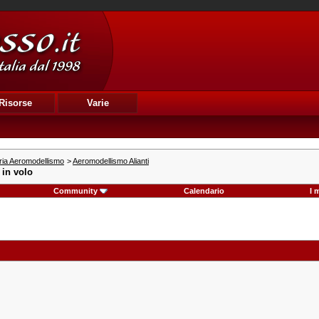
Risorse
Varie
ria Aeromodellismo
>
Aeromodellismo Alianti
 in volo
Community
Calendario
I 