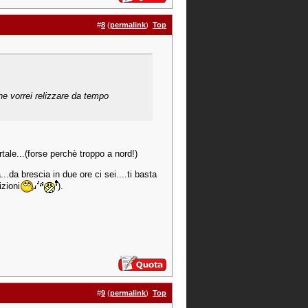
#
8
(
permalink
)
Top
che vorrei relizzare da tempo
rtale...(forse perchè troppo a nord!)
..da brescia in due ore ci sei....ti basta
izioni
).
#
9
(
permalink
)
Top