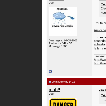
User
Ori
Cia
non
..mi fa p
Amici de
...in es
Data registr.: 04-05-2007
essendozi
Residenza: VR e BZ
abbastan
Messaggi: 1.341
la birra
_______
Teobeer
http://w
http://w
09 maggio 08, 14:12
mah!!
Citazi
User
Ori
...