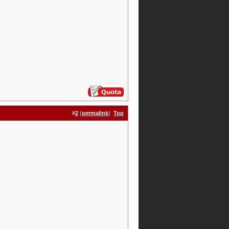
#
2
(
permalink
)
Top