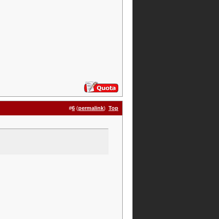
#
6
(
permalink
)
Top