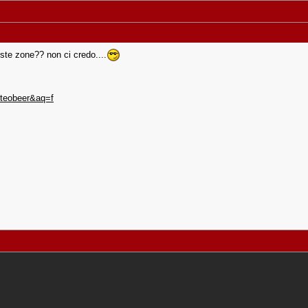
ste zone?? non ci credo....
=teobeer&aq=f