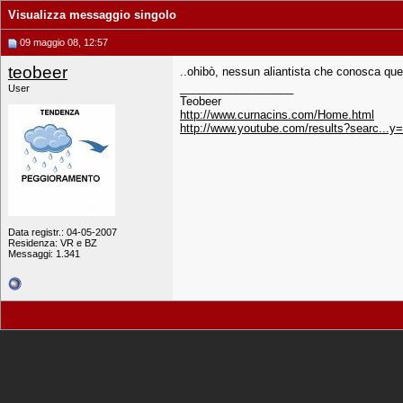
Visualizza messaggio singolo
09 maggio 08, 12:57
teobeer
..ohibò, nessun aliantista che conosca que
__________________
User
Teobeer
http://www.curnacins.com/Home.html
http://www.youtube.com/results?searc...y
Data registr.: 04-05-2007
Residenza: VR e BZ
Messaggi: 1.341