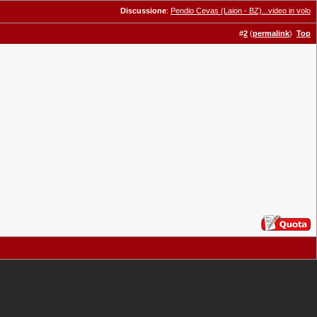
Discussione
:
Pendio Cevas (Laion - BZ)...video in volo
#
2
(
permalink
)
Top