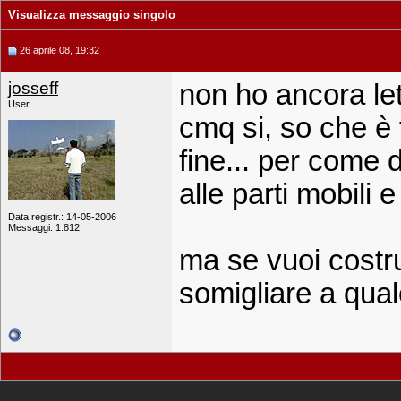
Visualizza messaggio singolo
26 aprile 08, 19:32
josseff
non ho ancora let
User
cmq si, so che è
fine... per come 
alle parti mobili 
Data registr.: 14-05-2006
Messaggi: 1.812
ma se vuoi costr
somigliare a qual