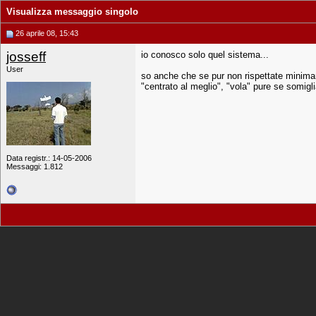
Visualizza messaggio singolo
26 aprile 08, 15:43
josseff
io conosco solo quel sistema...
User
so anche che se pur non rispettate minimame
"centrato al meglio", "vola" pure se somigl
Data registr.: 14-05-2006
Messaggi: 1.812