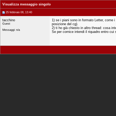
Visualizza messaggio singolo
25 febbraio 08, 13:40
tacchino
1) se i piani sono in formato Letter, come i
Guest
posizione del cg).
2) ti ho già chiesto in altro thread: cosa i
Messaggi: n/a
Se per cornice intendi il riquadro entro cui 