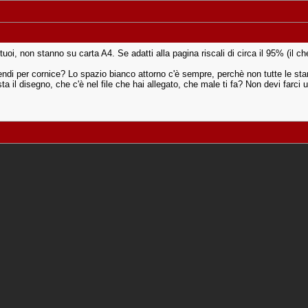
 tuoi, non stanno su carta A4. Se adatti alla pagina riscali di circa il 95% (il 
ntendi per cornice? Lo spazio bianco attorno c'è sempre, perchè non tutte le st
sta il disegno, che c'è nel file che hai allegato, che male ti fa? Non devi farci 