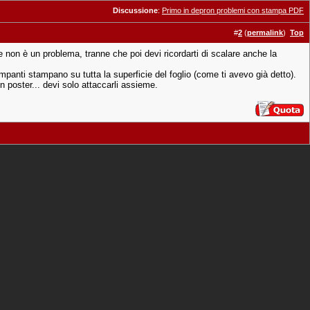
Discussione
:
Primo in depron problemi con stampa PDF
#
2
(
permalink
)
Top
che non è un problema, tranne che poi devi ricordarti di scalare anche la
ampanti stampano su tutta la superficie del foglio (come ti avevo già detto).
un poster... devi solo attaccarli assieme.