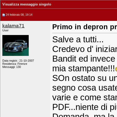
Visualizza messaggio singolo
24 febbraio 08, 19:14
kalama71
Primo in depron p
User
Salve a tutti...
Credevo d' inizia
Bandit ed invece 
Data registr.: 21-10-2007
Residenza: Firenze
mia stampante!!!
Messaggi: 130
SOn ostato su un 
segno cosa usate 
varie e come sta
PDF...niente di pi
Domanda..ma la c