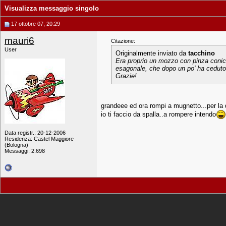
Visualizza messaggio singolo
17 ottobre 07, 20:29
mauri6
Citazione:
User
Originalmente inviato da
tacchino
Era proprio un mozzo con pinza conic
esagonale, che dopo un po' ha ceduto
Grazie!
grandeee ed ora rompi a mugnetto...per la qu
io ti faccio da spalla..a rompere intendo
Data registr.: 20-12-2006
Residenza: Castel Maggiore
(Bologna)
Messaggi: 2.698