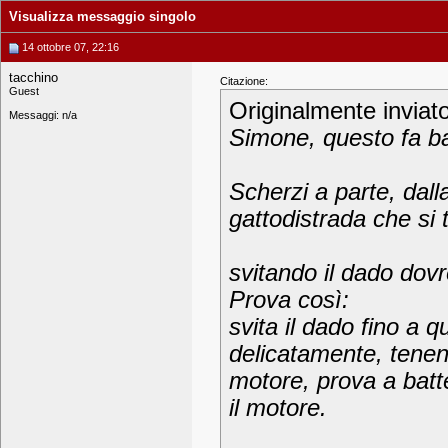
Visualizza messaggio singolo
14 ottobre 07, 22:16
tacchino
Citazione:
Guest
Originalmente inviat
Messaggi: n/a
Simone, questo fa bat
Scherzi a parte, dal
gattodistrada che si 
svitando il dado dovre
Prova così:
svita il dado fino a q
delicatamente, tenen
motore, prova a batt
il motore.