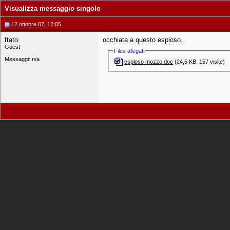
Visualizza messaggio singolo
12 ottobre 07, 12:05
ftato
occhiata a questo esploso.
Guest
Files allegati
Messaggi: n/a
esploso mozzo.doc‎
(24,5 KB, 157 visite)