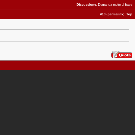
Discussione
:
Domanda molto di base
#
13
(
permalink
)
Top