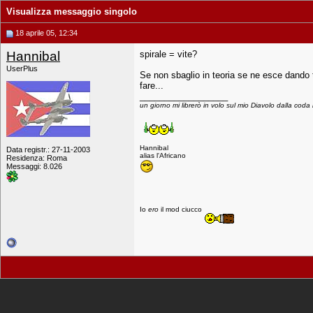
Visualizza messaggio singolo
18 aprile 05, 12:34
Hannibal
spirale = vite?
UserPlus
Se non sbaglio in teoria se ne esce dando t
fare...
__________________
un giorno mi librerò in volo sul mio Diavolo dalla coda b
Hannibal
Data registr.: 27-11-2003
alias l'Africano
Residenza: Roma
Messaggi: 8.026
Io
ero
il mod ciucco