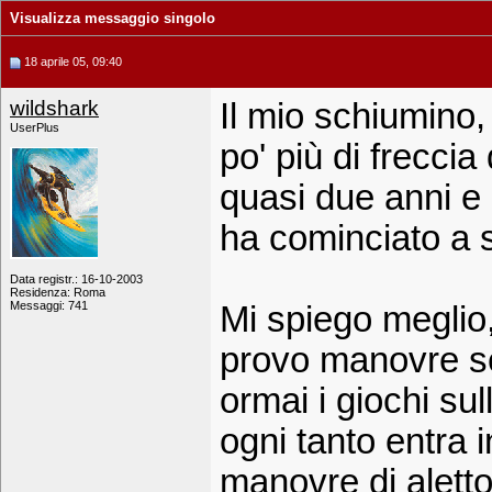
Visualizza messaggio singolo
18 aprile 05, 09:40
wildshark
Il mio schiumino, 
UserPlus
po' più di frecci
quasi due anni e 
ha cominciato a sp
Data registr.: 16-10-2003
Residenza: Roma
Messaggi: 741
Mi spiego meglio
provo manovre s
ormai i giochi su
ogni tanto entra i
manovre di aletton