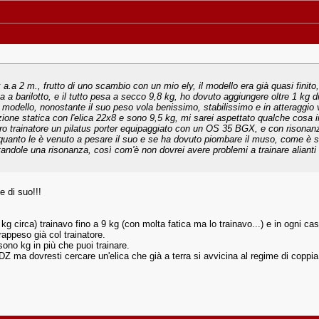
 a.a 2 m., frutto di uno scambio con un mio ely, il modello era già quasi finito
a barilotto, e il tutto pesa a secco 9,8 kg, ho dovuto aggiungere oltre 1 kg 
il modello, nonostante il suo peso vola benissimo, stabilissimo e in atteraggio 
razione statica con l'elica 22x8 e sono 9,5 kg, mi sarei aspettato qualche cosa 
 trainatore un pilatus porter equipaggiato con un OS 35 BGX, e con risonanza,
quanto le è venuto a pesare il suo e se ha dovuto piombare il muso, come è su
ndole una risonanza, così com'è non dovrei avere problemi a trainare alianti s
e di suo!!!
g circa) trainavo fino a 9 kg (con molta fatica ma lo trainavo...) e in ogni ca
appeso già col trainatore.
sono kg in più che puoi trainare.
DZ ma dovresti cercare un'elica che già a terra si avvicina al regime di coppia