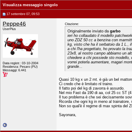
Visualizza messaggio singolo
17 settembre 07, 09:53
Peppe46
Citazione:
UserPlus
Originalmente inviato da
garbo
ieri ho collaudato il modello patchwork
uno ZDZ 50 cc a benzina con marmitta 
kg, visto che ha il serbatoio da 1 L., 
a chi l'ha progettato, ho provato la t
23x8, al nostro campo abbiamo un altro
chiedere a chi possiede sto modello, 
vorrei poterla aumentare, magari monta
Data registr.: 03-10-2004
grande...
Residenza: Pesaro (PU)
Messaggi: 6.441
Quasi 10 kg x un 2 mt. è già un bel matton
Ci credo che è limitato nl traino.
Il fatto poi del kg di zavorra è assurdo.
Nel mio Fast da 190 di aa, col 25 cc ST (4 k
Il tuo problema è che sei decisamente sovr
Ricorda che ogni kg in meno al trainatore, 
Non so qual'è il regime di max spinta del Z
Sayonara,