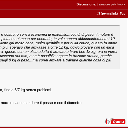
Discussione
:
trainatore patchwork
#
3
(
permalink
)
Top
, e costruito senza economia di materiali....quindi di peso, il motore è
di piombo sul muso per centrarlo, in volo supera abbondantemente i 10
viene giù molto bene, molto gestibile e per nulla critico, questo fà onore
in più, speravo che arrivasse a oltre 12 kg, dovrò provare con un elica
 questo con un elica adatta è arrivato a tirare ben 12 kg, ora io vorrei
ccesso sul mio, e se è possibile sapere la trazione statica, perchè
ugli 8 kg di peso...ma vorrei arrivare a trainare qualche cosa di più
so, fino a 6/7 kg senza problemi.
 max. e casomai ridurre il passo e non il diametro.