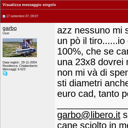
Visualizza messaggio singolo
17 settembre 07, 09:07
garbo
azz nessuno mi s
User
un pò il tiro.....
100%, che se cam
una 23x8 dovrei m
Data registr.: 29-11-2004
Residenza: Chialamberto
Messaggi: 6.023
non mi và di spen
sti diametri anch
euro cad, tanto pe
_____________
garbo@libero.it
s
cane sciolto in 