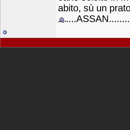
abito, sù un prato
....ASSAN........