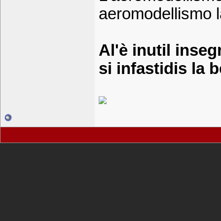
aeromodellismo la 
Al'è inutil inseg
si infastidis la b