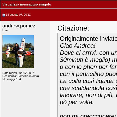
Visualizza messaggio singolo
18 agosto 07, 00:11
andrew.pomez
Citazione:
User
Originalmente inviat
Ciao Andrea!
Dove ci arrivi, con u
30minuti è meglio) mi
o con lo phon per far
con il pennellino puo
Data registr.: 04-02-2007
Residenza: Pomezia (Roma)
Messaggi: 194
La colla così liquida
che scaldandola così
lavorare, non di più
pò per volta.
non mi preoccuperei p