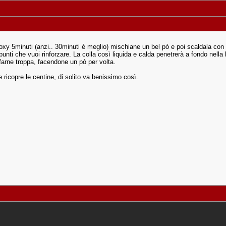
oxy 5minuti (anzi.. 30minuti è meglio) mischiane un bel pò e poi scaldala con la
 punti che vuoi rinforzare. La colla così liquida e calda penetrerà a fondo nell
 farne troppa, facendone un pò per volta.
 ricopre le centine, di solito va benissimo così.