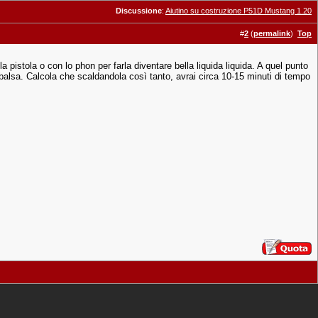
Discussione
:
Aiutino su costruzione P51D Mustang 1.20
#
2
(
permalink
)
Top
 pistola o con lo phon per farla diventare bella liquida liquida. A quel punto
a balsa. Calcola che scaldandola così tanto, avrai circa 10-15 minuti di tempo