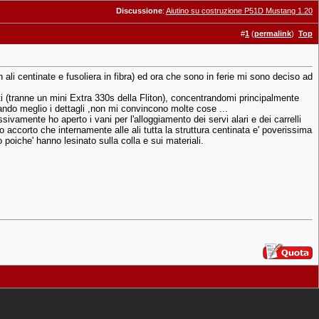
Discussione
:
Aiutino su costruzione P51D Mustang 1.20
#
1
(
permalink
)
Top
li centinate e fusoliera in fibra) ed ora che sono in ferie mi sono deciso ad
 (tranne un mini Extra 330s della Fliton), concentrandomi principalmente
onando meglio i dettagli ,non mi convincono molte cose ...
essivamente ho aperto i vani per l'alloggiamento dei servi alari e dei carrelli
o accorto che internamente alle ali tutta la struttura centinata e' poverissima
eo poiche' hanno lesinato sulla colla e sui materiali.