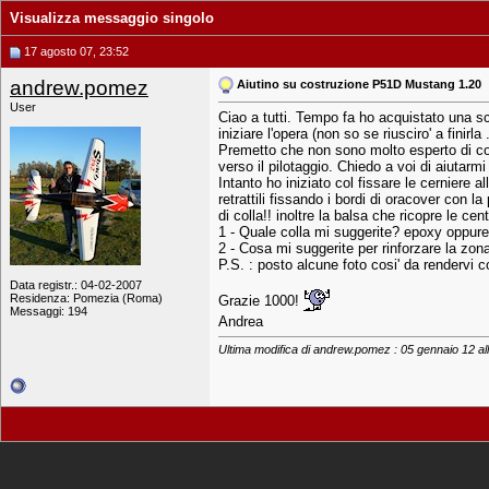
Visualizza messaggio singolo
17 agosto 07, 23:52
andrew.pomez
Aiutino su costruzione P51D Mustang 1.20
User
Ciao a tutti. Tempo fa ho acquistato una sc
iniziare l'opera (non so se riusciro' a finirla .
Premetto che non sono molto esperto di cos
verso il pilotaggio. Chiedo a voi di aiutarm
Intanto ho iniziato col fissare le cerniere al
retrattili fissando i bordi di oracover con 
di colla!! inoltre la balsa che ricopre le ce
1 - Quale colla mi suggerite? epoxy oppure 
2 - Cosa mi suggerite per rinforzare la zona 
P.S. : posto alcune foto cosi' da rendervi co
Data registr.: 04-02-2007
Residenza: Pomezia (Roma)
Grazie 1000!
Messaggi: 194
Andrea
Ultima modifica di andrew.pomez : 05 gennaio 12 al