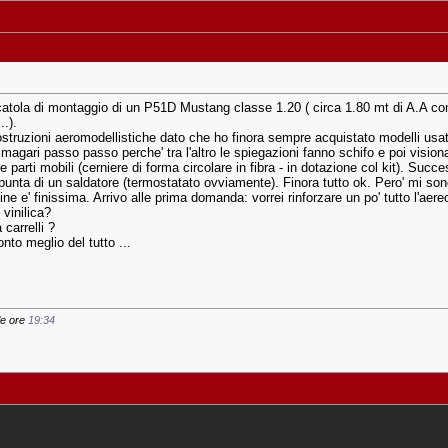
atola di montaggio di un P51D Mustang classe 1.20 ( circa 1.80 mt di A.A con a
..).
truzioni aeromodellistiche dato che ho finora sempre acquistato modelli usati
i magari passo passo perche' tra l'altro le spiegazioni fanno schifo e poi visi
le parti mobili (cerniere di forma circolare in fibra - in dotazione col kit). Succ
la punta di un saldatore (termostatato ovviamente). Finora tutto ok. Pero' mi son
ntine e' finissima. Arrivo alle prima domanda: vorrei rinforzare un po' tutto l'aer
vinilica?
carrelli ?
nto meglio del tutto ...
le ore
19:34