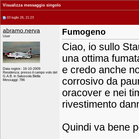
Visualizza messaggio singolo
03 luglio 26, 21:23
abramo.nerva
Fumogeno
User
Ciao, io sullo St
una ottima fuma
e credo anche no
Data registr.: 16-10-2009
Residenza: presso il campo volo del
G.A.B. in Salussola Biella
corrosivo da paura
Messaggi: 786
oracover e nei tim
rivestimento danni
Quindi va bene per
_____________