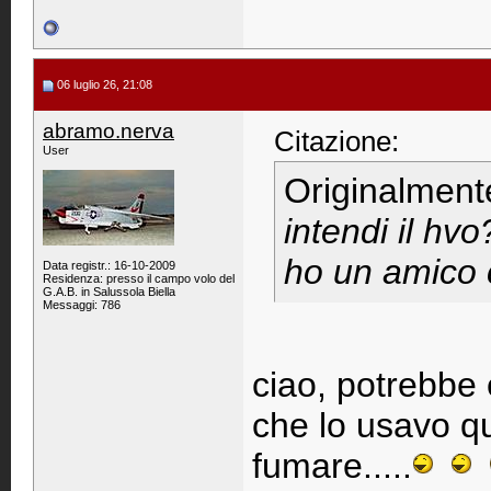
06 luglio 26, 21:08
abramo.nerva
Citazione:
User
Originalment
intendi il hvo
ho un amico 
Data registr.: 16-10-2009
Residenza: presso il campo volo del
G.A.B. in Salussola Biella
Messaggi: 786
ciao, potrebbe 
che lo usavo qu
fumare.....