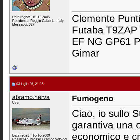
____________
Clemente Punti
Data registr.: 10-11-2005
Residenza: Reggio Calabria - Italy
Messaggi: 327
Futaba T9ZAP
EF NG GP61 P
Gimar
03 luglio 26, 21:23
abramo.nerva
Fumogeno
User
Ciao, io sullo 
garantiva una 
economico e cr
Data registr.: 16-10-2009
Residenza: presso il campo volo del