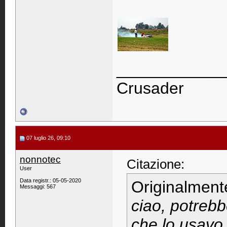
____________
Crusader
07 luglio 26, 09:10
nonnotec
Citazione:
User
Data registr.: 05-05-2020
Originalment
Messaggi: 567
ciao, potrebb
che lo usavo 