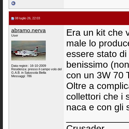
08 luglio 26, 22:03
abramo.nerva
Era un kit che
User
male lo produc
essere stato di
benissimo (non
Data registr.: 16-10-2009
Residenza: presso il campo volo del
con un 3W 70 
G.A.B. in Salussola Biella
Messaggi: 786
Oltre a complica
collettori che i 
naca e con gli 
____________
Crusader