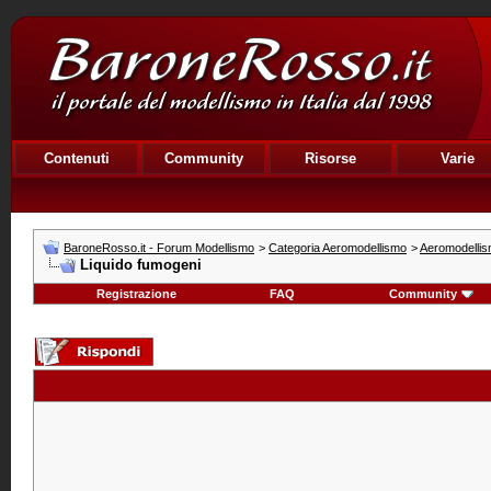
Contenuti
Community
Risorse
Varie
BaroneRosso.it - Forum Modellismo
>
Categoria Aeromodellismo
>
Aeromodellis
Liquido fumogeni
Registrazione
FAQ
Community