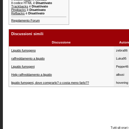
Il codice HTML è
Disattivato
Trackbacks
è
Disattivato
Pingbacks
è
Disattivato
Refbacks
è
Disattivato
Regolamento Forum
Discussioni simili
Discussione
Autor
Liquido fumogeno
zebra86
raffreddamento a liquido
Luka95
Liquido fumogeni
Peppe46
Help raffreddamento a liquido
albusi
liquido fumogeni, dove comprarlo? o costa meno farlo??
hovering
Tutti gli or