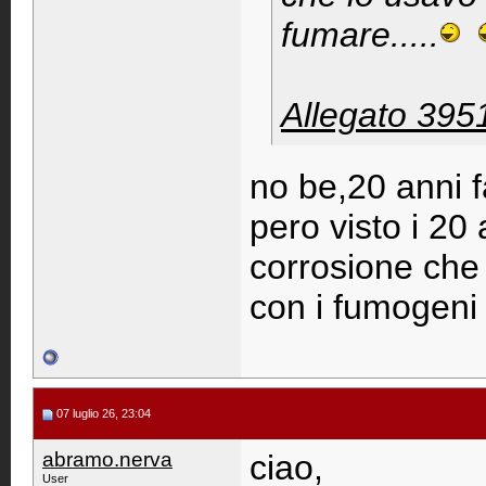
fumare.....
Allegato 395
no be,20 anni 
pero visto i 20 
corrosione che 
con i fumogeni 
07 luglio 26, 23:04
abramo.nerva
ciao,
User