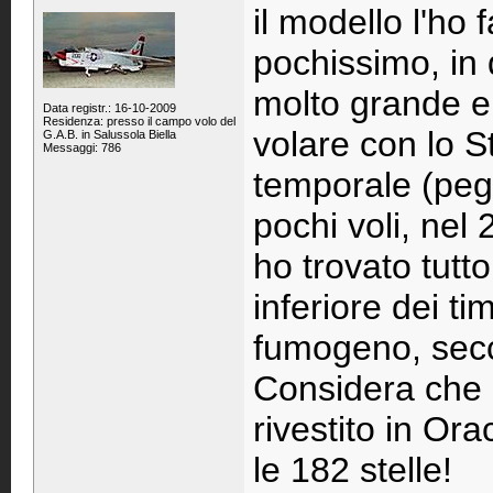
il modello l'ho
pochissimo, in
molto grande e 
Data registr.: 16-10-2009
Residenza: presso il campo volo del
volare con lo 
G.A.B. in Salussola Biella
Messaggi: 786
temporale (peg
pochi voli, nel 
ho trovato tutt
inferiore dei t
fumogeno, secc
Considera che m
rivestito in Or
le 182 stelle!