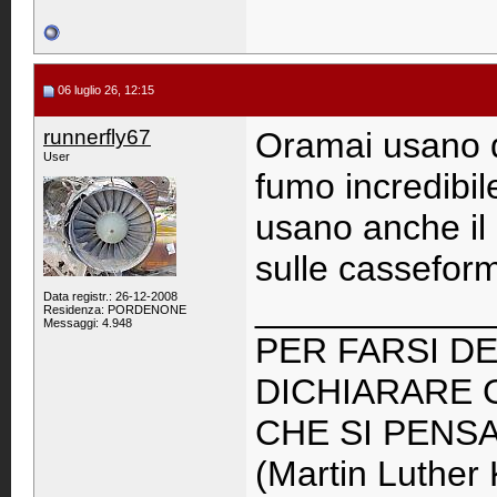
06 luglio 26, 12:15
runnerfly67
Oramai usano qu
User
fumo incredibile
usano anche il 
sulle cassefor
Data registr.: 26-12-2008
____________
Residenza: PORDENONE
Messaggi: 4.948
PER FARSI DE
DICHIARARE 
CHE SI PENS
(Martin Luther 