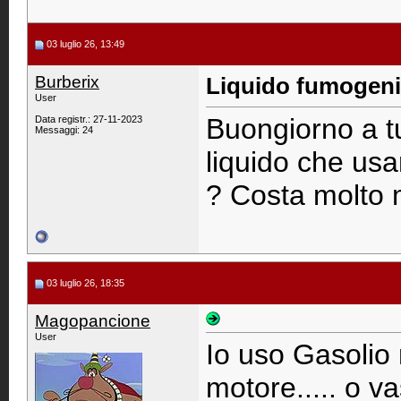
03 luglio 26, 13:49
Burberix
Liquido fumogeni
User
Buongiorno a tu
Data registr.: 27-11-2023
Messaggi: 24
liquido che usa
? Costa molto m
03 luglio 26, 18:35
Magopancione
User
Io uso Gasolio 
motore..... o va