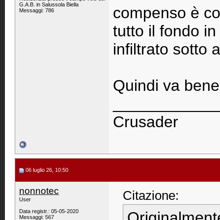
G.A.B. in Salussola Biella
compenso è cor
Messaggi: 786
tutto il fondo i
infiltrato sotto 
Quindi va bene p
____________
Crusader
06 luglio 26, 10:50
nonnotec
Citazione:
User
Data registr.: 05-05-2020
Originalment
Messaggi: 567