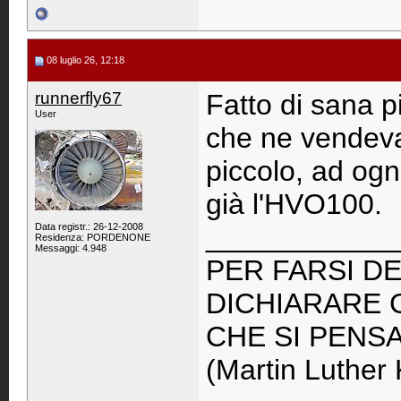
08 luglio 26, 12:18
runnerfly67
Fatto di sana pi
User
che ne vendev
piccolo, ad ogn
già l'HVO100.
Data registr.: 26-12-2008
____________
Residenza: PORDENONE
Messaggi: 4.948
PER FARSI DE
DICHIARARE 
CHE SI PENS
(Martin Luther 