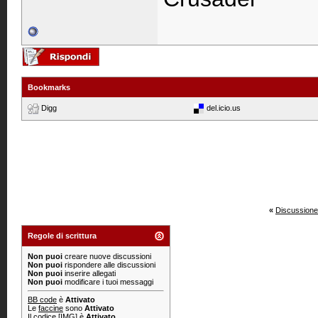
Bookmarks
Digg
del.icio.us
«
Discussione
Regole di scrittura
Non puoi
creare nuove discussioni
Non puoi
rispondere alle discussioni
Non puoi
inserire allegati
Non puoi
modificare i tuoi messaggi
BB code
è
Attivato
Le
faccine
sono
Attivato
Il codice
[IMG]
è
Attivato