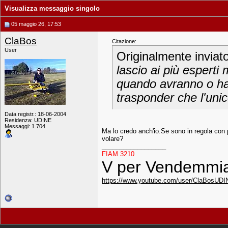
Visualizza messaggio singolo
05 maggio 26, 17:53
ClaBos
Citazione:
User
Originalmente inviat
lascio ai più esperti
quando avranno o han
trasponder che l'unic
Data registr.: 18-06-2004
Residenza: UDINE
Messaggi: 1.704
Ma lo credo anch'io.Se sono in regola con
volare?
__________________
FIAM 3210
V per Vendemmia!
https://www.youtube.com/user/ClaBosUDI