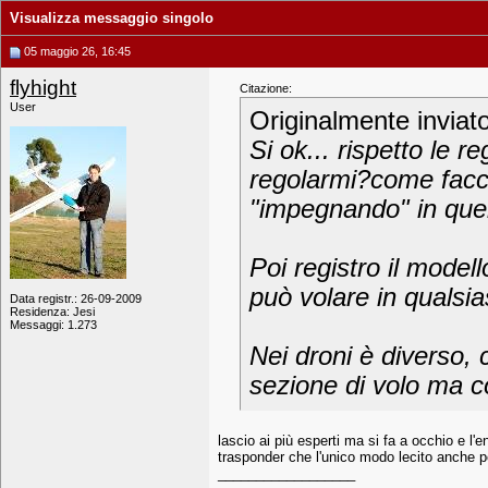
Visualizza messaggio singolo
05 maggio 26, 16:45
flyhight
Citazione:
User
Originalmente inviat
Si ok... rispetto le
regolarmi?come facci
"impegnando" in qu
Poi registro il model
può volare in qualsi
Data registr.: 26-09-2009
Residenza: Jesi
Messaggi: 1.273
Nei droni è diverso, 
sezione di volo ma c
lascio ai più esperti ma si fa a occhio e l
trasponder che l'unico modo lecito anche pe
__________________