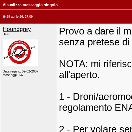
Visualizza messaggio singolo
29 aprile 26, 17:09
Houndgrey
Provo a dare il m
User
senza pretese di 
NOTA: mi riferisc
Data registr.: 09-02-2007
all'aperto.
Messaggi: 137
1 - Droni/aeromod
regolamento ENA
2 - Per volare 