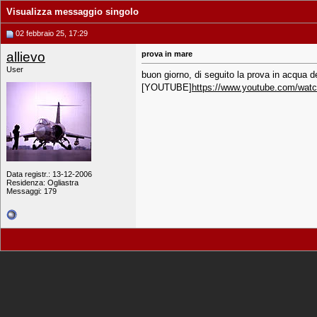
Visualizza messaggio singolo
02 febbraio 25, 17:29
allievo
prova in mare
User
buon giorno, di seguito la prova in acqua d
[YOUTUBE]
https://www.youtube.com/wa
Data registr.: 13-12-2006
Residenza: Ogliastra
Messaggi: 179