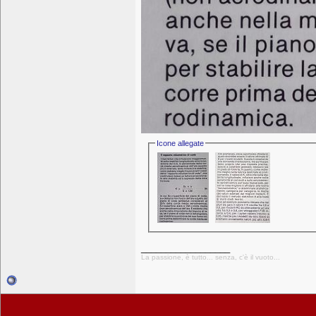
Icone allegate
__________________
La passione, è tutto... senza, c'è il vuoto...