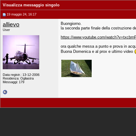
Visualizza messaggio singolo
19 maggio 24, 16:17
allievo
Buongiorno.
la seconda parte finale della costruzione de
User
https://www.youtube.com/watch?v=txcbrn
ora qualche messa a punto e prova in acq
Buona Domenica e al prox e ultimo video
Data registr.: 13-12-2006
Residenza: Ogliastra
Messaggi: 179