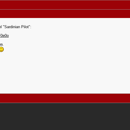
l "Sardinian Pilot":
F0e0o
ua.