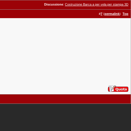
Discussione
:
Costruzione Barca a per vela per stampa 3D
#
7
(
permalink
)
Top