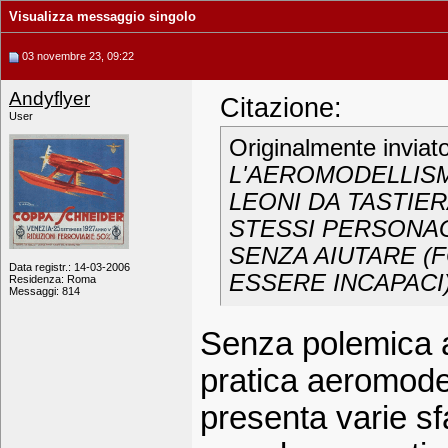
Visualizza messaggio singolo
03 novembre 23, 09:22
Andyflyer
Citazione:
User
Originalmente inviat
L'AEROMODELLISM
LEONI DA TASTIE
STESSI PERSONAG
SENZA AIUTARE (
Data registr.: 14-03-2006
ESSERE INCAPACI)
Residenza: Roma
Messaggi: 814
Senza polemica al
pratica aeromode
presenta varie s