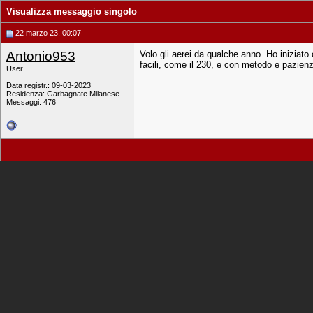
Visualizza messaggio singolo
22 marzo 23, 00:07
Antonio953
Volo gli aerei.da qualche anno. Ho iniziato 
facili, come il 230, e con metodo e pazienz
User
Data registr.: 09-03-2023
Residenza: Garbagnate Milanese
Messaggi: 476