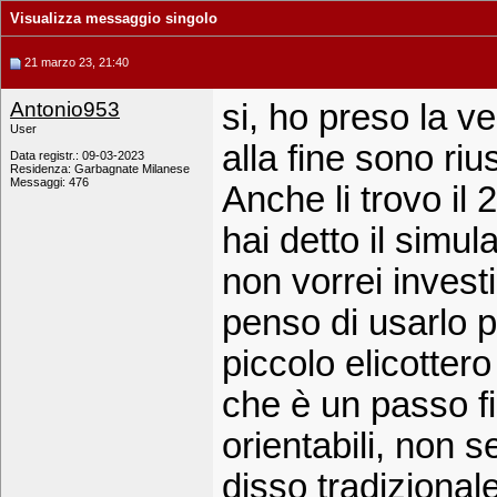
Visualizza messaggio singolo
21 marzo 23, 21:40
Antonio953
si, ho preso la ve
User
alla fine sono riu
Data registr.: 09-03-2023
Residenza: Garbagnate Milanese
Messaggi: 476
Anche li trovo il
hai detto il simu
non vorrei investi
penso di usarlo p
piccolo elicotte
che è un passo fi
orientabili, non 
disso tradizional