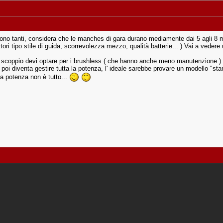
o sono tanti, considera che le manches di gara durano mediamente dai 5 agli 8 
tori tipo stile di guida, scorrevolezza mezzo, qualità batterie... ) Vai a vedere
o scoppio devi optare per i brushless ( che hanno anche meno manutenzione ) o
 poi diventa gestire tutta la potenza, l' ideale sarebbe provare un modello "st
La potenza non è tutto...