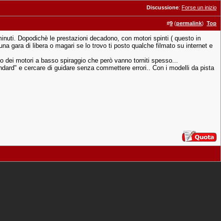
Discussione
:
Forse un inizio
#
9
(
permalink
)
Top
minuti. Dopodichè le prestazioni decadono, con motori spinti ( questo in
 una gara di libera o magari se lo trovo ti posto qualche filmato su internet e
 dei motori a basso spiraggio che però vanno torniti spesso...
andard" e cercare di guidare senza commettere errori.. Con i modelli da pista