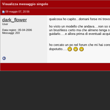
Visualizza messaggio singolo
09 maggio 07, 20:56
dark_flower
qualcosa ho capito...domani forse mi trovo
User
ho visto un modello che andava....non so s
un brushless certo ma che almeno tenga str
Data registr.: 05-04-2006
Messaggi: 203
guidarlo.....e allora prima di eventuali acq
ho cercato un po nel forum che mi hai cons
dopotutto.....