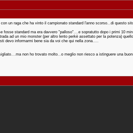
 con un raga che ha vinto il campionato standard l'anno scorso...di questo si
e fosse standard ma era davvero "palloso"....e sopratutto dopo i primi 10 min
ada ad un mio monster (per altro lento perkè assettato per la potenza) quello 
uisti devo informarmi bene sia da voi che qui nella zona.....
igliato....ma non ho trovato molto...o meglio non riesco a istinguere una buo