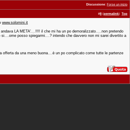
Discussione
:
Forse un inizio
#
8
(
permalink
)
Top
to
www.solomini.it
 andava LA META'....!!!! il che mi ha un po demoralizzato.....non pretendo
si....ome posso spiegarmi....? intendo che davvero non mi sarei divertito a
na offerta da una meno buona....è un po complicato come tutte le partenze