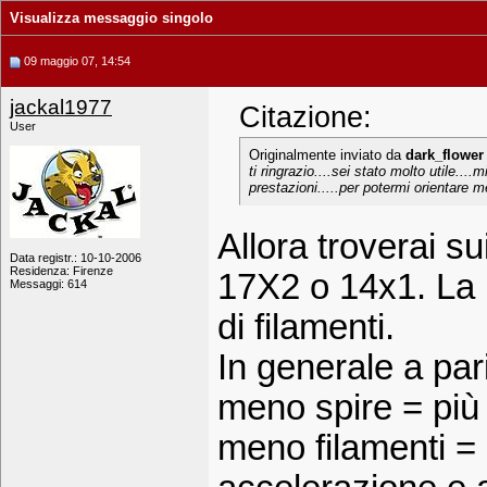
Visualizza messaggio singolo
09 maggio 07, 14:54
jackal1977
Citazione:
User
Originalmente inviato da
dark_flower
ti ringrazio....sei stato molto utile....
prestazioni.....per potermi orientare m
Allora troverai su
Data registr.: 10-10-2006
Residenza: Firenze
17X2 o 14x1. La pr
Messaggi: 614
di filamenti.
In generale a par
meno spire = più 
meno filamenti = 