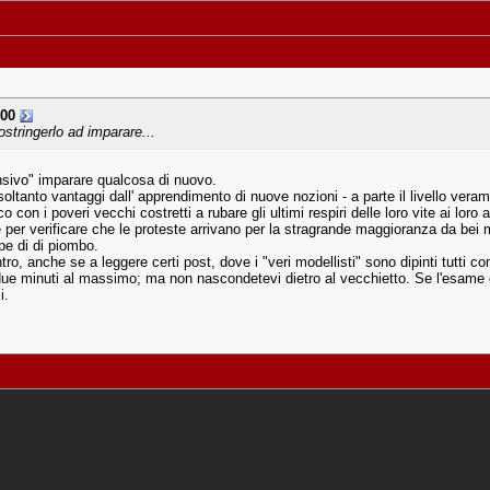
300
stringerlo ad imparare...
fensivo" imparare qualcosa di nuovo.
oltanto vantaggi dall' apprendimento di nuove nozioni - a parte il livello ver
con i poveri vecchi costretti a rubare gli ultimi respiri delle loro vite ai lor
e per verificare che le proteste arrivano per la stragrande maggioranza da bei 
pe di di piombo.
 entro, anche se a leggere certi post, dove i "veri modellisti" sono dipinti tutt
e minuti al massimo; ma non nascondetevi dietro al vecchietto. Se l'esame è in
i.