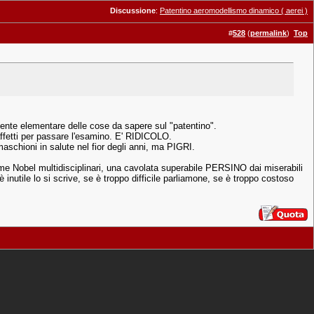
Discussione
:
Patentino aeromodellismo dinamico ( aerei )
#
528
(
permalink
)
Top
amente elementare delle cose da sapere sul "patentino".
o affetti per passare l'esamino. E' RIDICOLO.
maschioni in salute nel fior degli anni, ma PIGRI.
i come Nobel multidisciplinari, una cavolata superabile PERSINO dai miserabili
utile lo si scrive, se è troppo difficile parliamone, se è troppo costoso