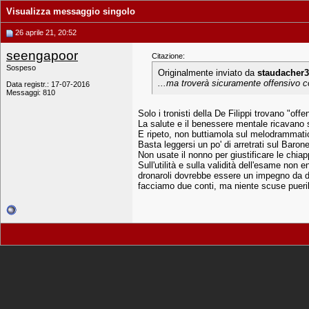
Visualizza messaggio singolo
26 aprile 21, 20:52
seengapoor
Citazione:
Sospeso
Originalmente inviato da
staudacher
...ma troverà sicuramente offensivo co
Data registr.: 17-07-2016
Messaggi: 810
Solo i tronisti della De Filippi trovano "of
La salute e il benessere mentale ricavano s
E ripeto, non buttiamola sul melodrammatico 
Basta leggersi un po' di arretrati sul Baron
Non usate il nonno per giustificare le chiap
Sull'utilità e sulla validità dell'esame non
dronaroli dovrebbe essere un impegno da du
facciamo due conti, ma niente scuse pueril