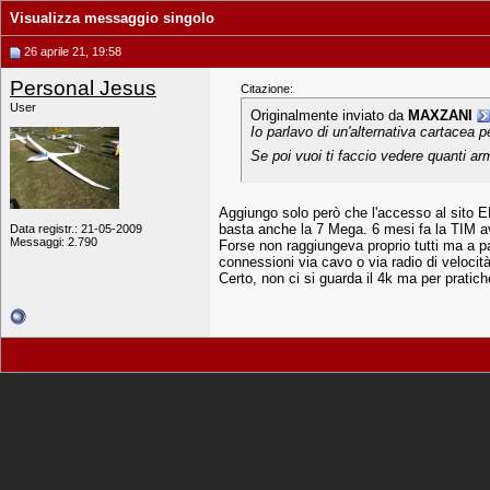
Visualizza messaggio singolo
26 aprile 21, 19:58
Personal Jesus
Citazione:
User
Originalmente inviato da
MAXZANI
Io parlavo di un'alternativa cartacea p
Se poi vuoi ti faccio vedere quanti arm
Aggiungo solo però che l'accesso al sito 
basta anche la 7 Mega. 6 mesi fa la TIM ave
Data registr.: 21-05-2009
Messaggi: 2.790
Forse non raggiungeva proprio tutti ma a pa
connessioni via cavo o via radio di velocit
Certo, non ci si guarda il 4k ma per prati