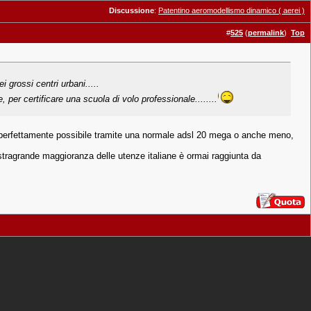
Discussione
:
Patentino aeromodellismo dinamico ( aerei )
#
525
(
permalink
)
Top
 grossi centri urbani.....
 per certificare una scuola di volo professionale........
è perfettamente possibile tramite una normale adsl 20 mega o anche meno,
 stragrande maggioranza delle utenze italiane è ormai raggiunta da