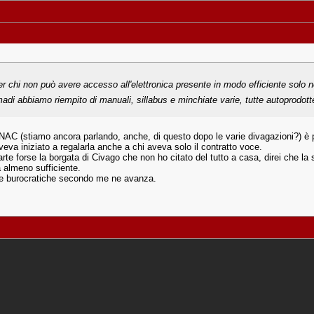
er chi non può avere accesso all'elettronica presente in modo efficiente solo nei
adi abbiamo riempito di manuali, sillabus e minchiate varie, tutte autoprodotte,
ENAC (stiamo ancora parlando, anche, di questo dopo le varie divagazioni?) 
va iniziato a regalarla anche a chi aveva solo il contratto voce.
rte forse la borgata di Civago che non ho citato del tutto a casa, direi che la
à almeno sufficiente.
che burocratiche secondo me ne avanza.