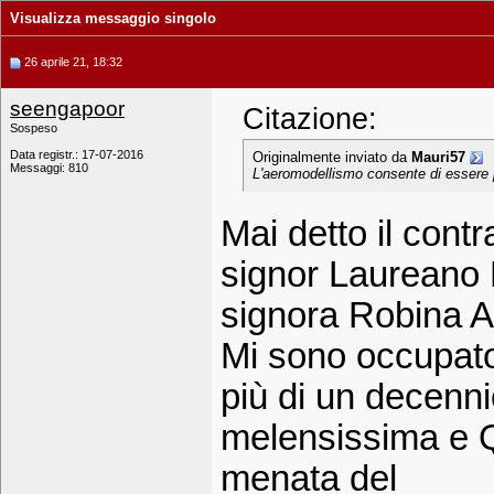
Visualizza messaggio singolo
26 aprile 21, 18:32
seengapoor
Citazione:
Sospeso
Data registr.: 17-07-2016
Originalmente inviato da
Mauri57
Messaggi: 810
L'aeromodellismo consente di essere pr
Mai detto il contr
signor Laureano R
signora Robina Ast
Mi sono occupato
più di un decenni
melensissima e 
menata del