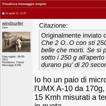
Visualizza messaggio singolo
22 aprile 21, 12:37
windsurfer
Citazione:
User
Originalmente inviato
Che 2 O..O con sti 250i
belle che morti. Se si p
sotto i 250 g all'apert
Data registr.: 08-05-
2012
Residenza: Trieste
durano piu' di 20 secon
Messaggi: 8.590
Io ho un paio di micr
l'UMX A-10 da 170g,
15 Kmh misurati a te