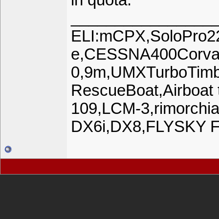
in quota.
________________
ELI:mCPX,SoloPro2
e,CESSNA400Corval
0,9m,UMXTurboTi
RescueBoat,Airboat 
109,LCM-3,rimorch
DX6i,DX8,FLYSKY 