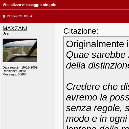
Visualizza messaggio singolo
13 aprile 21, 09:54
MAXZANI
Citazione:
User
Originalmente 
Quae sarebbe i
della distinzion
Data registr.: 18-12-2009
Residenza: biella
Messaggi: 6.288
Credere che dis
avremo la possi
senza regole, s
modo e in ogni 