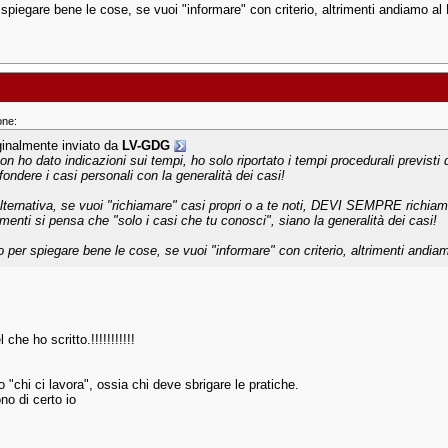
 spiegare bene le cose, se vuoi "informare" con criterio, altrimenti andiamo al
one:
ginalmente inviato da
LV-GDG
non ho dato indicazioni sui tempi, ho solo riportato i tempi procedurali previsti
fondere i casi personali con la generalità dei casi!
alternativa, se vuoi "richiamare" casi propri o a te noti, DEVI SEMPRE richiama
rimenti si pensa che "solo i casi che tu conosci", siano la generalità dei casi!
o per spiegare bene le cose, se vuoi "informare" con criterio, altrimenti andia
 che ho scritto.!!!!!!!!!!!
o "chi ci lavora", ossia chi deve sbrigare le pratiche.
no di certo io
!