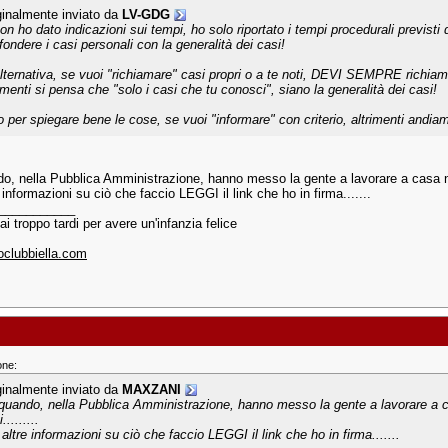
ginalmente inviato da
LV-GDG
non ho dato indicazioni sui tempi, ho solo riportato i tempi procedurali previsti
fondere i casi personali con la generalità dei casi!
alternativa, se vuoi "richiamare" casi propri o a te noti, DEVI SEMPRE richiama
rimenti si pensa che "solo i casi che tu conosci", siano la generalità dei casi!
o per spiegare bene le cose, se vuoi "informare" con criterio, altrimenti andia
o, nella Pubblica Amministrazione, hanno messo la gente a lavorare a casa non
 informazioni su ciò che faccio LEGGI il link che ho in firma.......
___________
i troppo tardi per avere un'infanzia felice
clubbiella.com
one:
ginalmente inviato da
MAXZANI
quando, nella Pubblica Amministrazione, hanno messo la gente a lavorare a 
.........
altre informazioni su ciò che faccio LEGGI il link che ho in firma.......