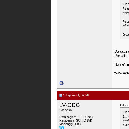
Ori
Io 
con
In 
alt
Sol
Da quand
Per altre
_______
Non e' ma
www.aero
13 aprile 21, 09:58
LV-GDG
Citazi
Sospeso
Ori
Da 
Data registr.: 19-07-2008
Residenza: SCHIO (VI)
certi
Messaggi: 1.835
Per 