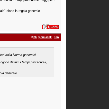
male" siano la regola generale
#
392
(
permalink
)
Top
olari dalla Norma generale!
engono definiti i tempi procedurali,
gola generale