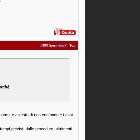
.
#
393
(
permalink
)
Top
erchè.
e norme e chiesto di non confondere i casi
empi previsti dalle procedure, altrimenti