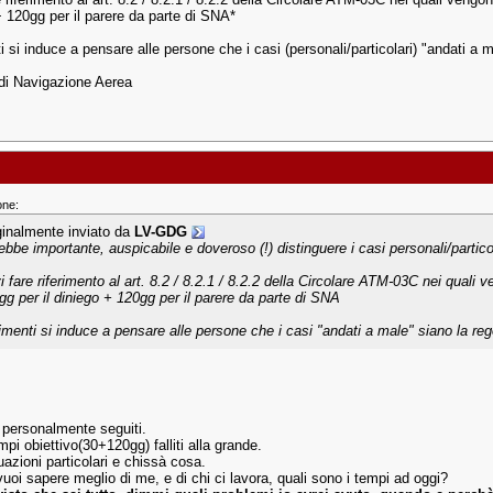
+ 120gg per il parere da parte di SNA*
i si induce a pensare alle persone che i casi (personali/particolari) "andati a 
 di Navigazione Aerea
one:
ginalmente inviato da
LV-GDG
ebbe importante, auspicabile e doveroso (!) distinguere i casi personali/partic
 fare riferimento al art. 8.2 / 8.2.1 / 8.2.2 della Circolare ATM-03C nei quali v
gg per il diniego + 120gg per il parere da parte di SNA
rimenti si induce a pensare alle persone che i casi "andati a male" siano la re
 personalmente seguiti.
i obiettivo(30+120gg) falliti alla grande.
azioni particolari e chissà cosa.
uoi sapere meglio di me, e di chi ci lavora, quali sono i tempi ad oggi?