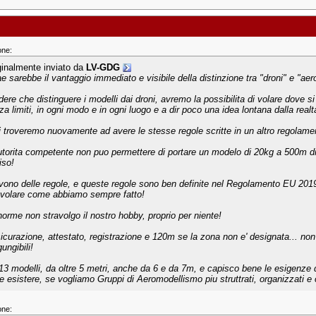
one:
ginalmente inviato da
LV-GDG
e sarebbe il vantaggio immediato e visibile della distinzione tra "droni" e "aer
dere che distinguere i modelli dai droni, avremo la possibilita di volare dove s
a limiti, in ogni modo e in ogni luogo e a dir poco una idea lontana dalla realta
i troveremo nuovamente ad avere le stesse regole scritte in un altro regolame
utorita competente non puo permettere di portare un modelo di 20kg a 500m di
iso!
vono delle regole, e queste regole sono ben definite nel Regolamento EU 20
 volare come abbiamo sempre fatto!
norme non stravolgo il nostro hobby, proprio per niente!
icurazione, attestato, registrazione e 120m se la zona non e' designata... non
gungibili!
13 modelli, da oltre 5 metri, anche da 6 e da 7m, e capisco bene le esigenze 
e esistere, se vogliamo Gruppi di Aeromodellismo piu struttrati, organizzati e 
one: