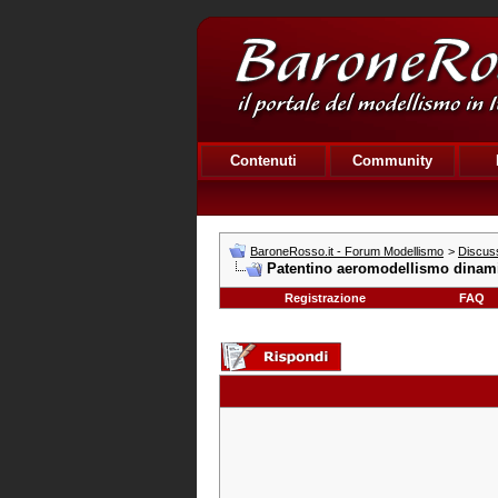
Contenuti
Community
BaroneRosso.it - Forum Modellismo
>
Discuss
Patentino aeromodellismo dinamic
Registrazione
FAQ