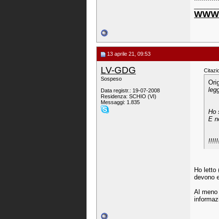
_______
WWW.
13 aprile 21, 09:53
LV-GDG
Citazi
Sospeso
Ori
legg
Data registr.: 19-07-2008
Residenza: SCHIO (VI)
Messaggi: 1.835
Ho s
E n
!!!!!
Ho letto 
devono e
Al meno 
informaz