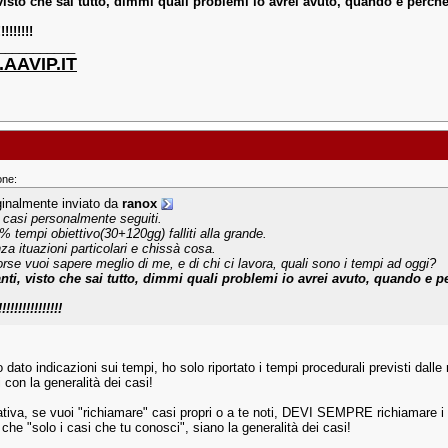
visto che sai tutto, dimmi quali problemi io avrei avuto, quando e perchè
!!!!!!!!!
___________
AAVIP.IT
one:
ginalmente inviato da
ranox
 casi personalmente seguiti.
% tempi obiettivo(30+120gg) falliti alla grande.
za ituazioni particolari e chissà cosa.
orse vuoi sapere meglio di me, e di chi ci lavora, quali sono i tempi ad oggi?
nti, visto che sai tutto, dimmi quali problemi io avrei avuto, quando e p
!!!!!!!!!!!!!!!!
 dato indicazioni sui tempi, ho solo riportato i tempi procedurali previsti dall
 con la generalità dei casi!
ativa, se vuoi "richiamare" casi propri o a te noti, DEVI SEMPRE richiamare i t
che "solo i casi che tu conosci", siano la generalità dei casi!