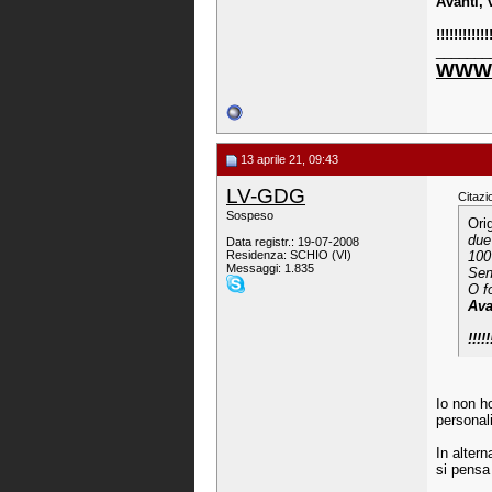
Avanti, 
!!!!!!!!!!!!
_______
WWW.
13 aprile 21, 09:43
LV-GDG
Citazi
Sospeso
Ori
due
Data registr.: 19-07-2008
Residenza: SCHIO (VI)
100
Messaggi: 1.835
Sen
O f
Ava
!!!!!
Io non ho
personali
In altern
si pensa 