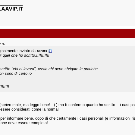
___________
AAVIP.IT
one:
ginalmente inviato da
ranox
i quel che ho scritto.!!!!!!!!!!!
critto "chi ci lavora", ossia chi deve sbrigare le pratiche.
on sono di certo io
!!!!!!!!
(scrivo male, ma leggo bene! :-) ) ma ti confermo quanto ho scritto... i casi pa
ssere considerati come la norma!
per informare bene, dopo di che certamente i casi personali (e informazioni ris
ione deve essere completa!