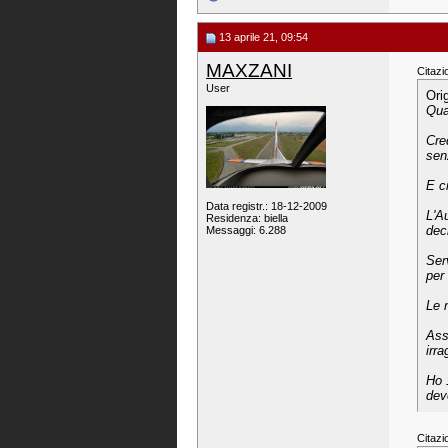
13 aprile 21, 09:54
MAXZANI
Citazi
User
Ori
Qua
Cre
senz
E c
Data registr.: 18-12-2009
L'A
Residenza: biella
dec
Messaggi: 6.288
Ser
per
Le 
Ass
irra
Ho 
dev
Citazi