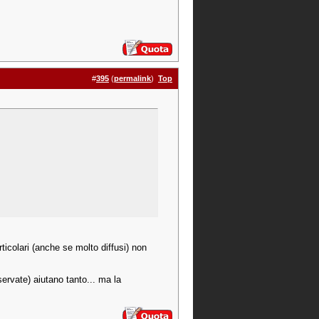
#
395
(
permalink
)
Top
rticolari (anche se molto diffusi) non
ervate) aiutano tanto... ma la