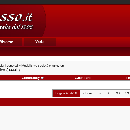
Risorse
Varie
ioni generali
>
Modellismo società e istituzioni
o ( aerei )
Community
Calendario
I 
Pagina 40 di 56
«
Primo
<
30
38
39