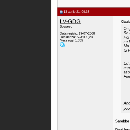
13 aprile 21, 09:35
LV-GDG
Citazi
Sospeso
Ori
Se 
Data registr.: 19-07-2008
Residenza: SCHIO (VI)
Poi
Messaggi: 1.835
se 
Ma 
tu 
Ed a
aspe
aspe
For
Anc
puoi
Sarebbe 
Devi fare