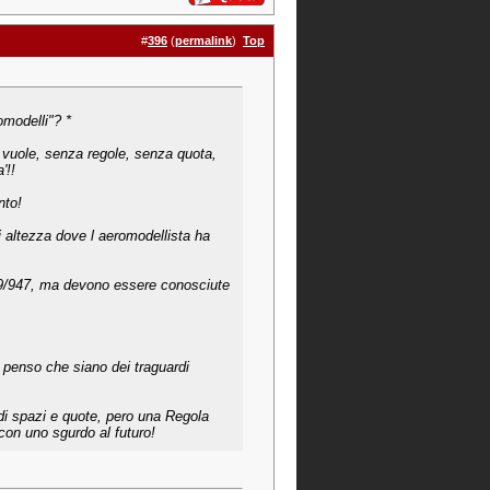
#
396
(
permalink
)
Top
omodelli"? *
i vuole, senza regole, senza quota,
'!!
nto!
 altezza dove l aeromodellista ha
19/947, ma devono essere conosciute
 penso che siano dei traguardi
di spazi e quote, pero una Regola
con uno sgurdo al futuro!