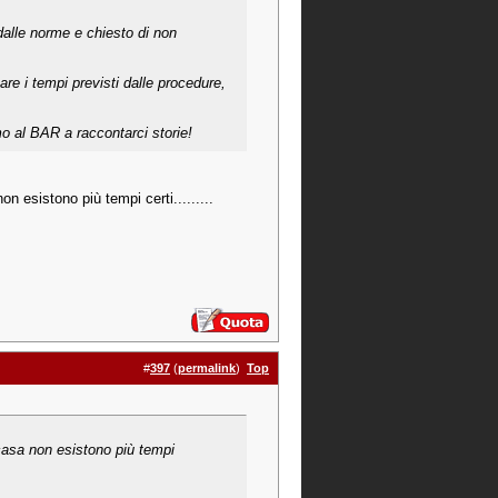
 dalle norme e chiesto di non
re i tempi previsti dalle procedure,
mo al BAR a raccontarci storie!
 esistono più tempi certi.........
#
397
(
permalink
)
Top
casa non esistono più tempi