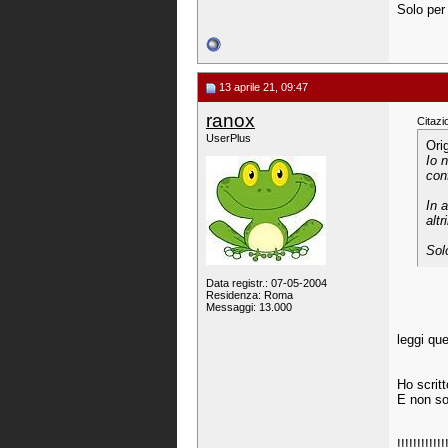
Solo per
13 aprile 21, 09:47
ranox
Citazi
UserPlus
Ori
Io 
con
In 
alt
Sol
Data registr.: 07-05-2004
Residenza: Roma
Messaggi: 13.000
leggi quel
Ho scritt
E non so
!!!!!!!!!!!!