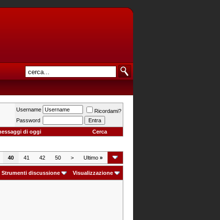
Username
Ricordami?
Password
messaggi di oggi
Cerca
40
41
42
50
>
Ultimo
»
Strumenti discussione
Visualizzazione