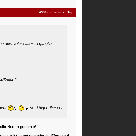
#
391
(
permalink
)
Top
he devi volare altezza quaglia.
 4/5mila €.
metri
se d-flight dice che
dalla Norma generale!
 definiti i tempi procedurali, 30gg per il