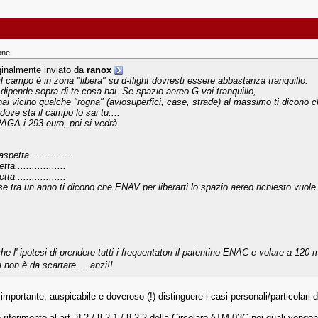
one:
ginalmente inviato da
ranox
il campo è in zona "libera" su d-flight dovresti essere abbastanza tranquillo.
 dipende sopra di te cosa hai. Se spazio aereo G vai tranquillo,
hai vicino qualche "rogna" (aviosuperfici, case, strade) al massimo ti dicono c
dove sta il campo lo sai tu....
PAGA i 293 euro, poi si vedrà.
spetta................
tta..................
tta .................
se tra un anno ti dicono che ENAV per liberarti lo spazio aereo richiesto vuole
he l' ipotesi di prendere tutti i frequentatori il patentino ENAC e volare a 120 
 non è da scartare.... anzi!!
importante, auspicabile e doveroso (!) distinguere i casi personali/particolari 
 riferimento al art. 8.2 / 8.2.1 / 8.2.2 della Circolare ATM-03C nei quali vengono