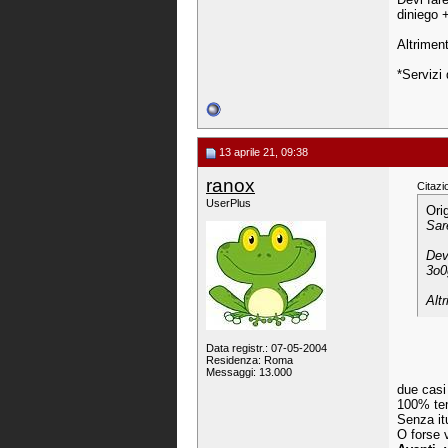
diniego 
Altriment
*Servizi
13 aprile 21, 09:38
ranox
Citazi
UserPlus
Ori
Sar
Devi
3o0
Alt
Data registr.: 07-05-2004
Residenza: Roma
Messaggi: 13.000
due casi
100% temp
Senza itu
O forse v