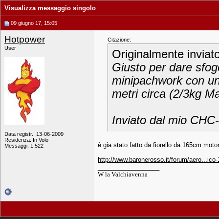
Visualizza messaggio singolo
09 giugno 17, 15:05
Hotpower
Citazione:
User
Originalmente inviat
Giusto per dare sfog
minipachwork con un 1
metri circa (2/3kg M
Inviato dal mio CHC-
Data registr.: 13-06-2009
Residenza: In Volo
è gia stato fatto da fiorello da 165cm moto
Messaggi: 1.522
http://www.baronerosso.it/forum/aero...ic
__________________
W la Valchiavenna