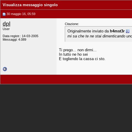
Visualizza messaggio singolo
30 maggio 16, 05:59
dpl
Citazione:
User
Originalmente inviato da
h4mst3r
mi sa che te ne stai dimenticando un
Data registr.: 14-03-2005
Messaggi: 4.089
Ti prego... non dirmi...
In tutto ne ho sei
E togliendo la cassa ci sto.