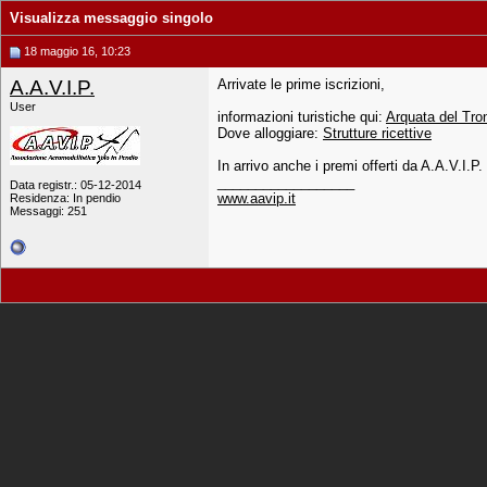
Visualizza messaggio singolo
18 maggio 16, 10:23
A.A.V.I.P.
Arrivate le prime iscrizioni,
User
informazioni turistiche qui:
Arquata del Tro
Dove alloggiare:
Strutture ricettive
In arrivo anche i premi offerti da A.A.V.I.P.
__________________
Data registr.: 05-12-2014
www.aavip.it
Residenza: In pendio
Messaggi: 251