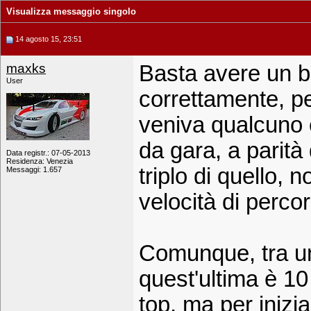
Visualizza messaggio singolo
14 agosto 15, 23:51
maxks
Basta avere un b
User
correttamente, pe
veniva qualcuno 
da gara, a parità
Data registr.: 07-05-2013
Residenza: Venezia
triplo di quello, 
Messaggi: 1.657
velocità di perco
Comunque, tra u
quest'ultima è 10
top, ma per inizi