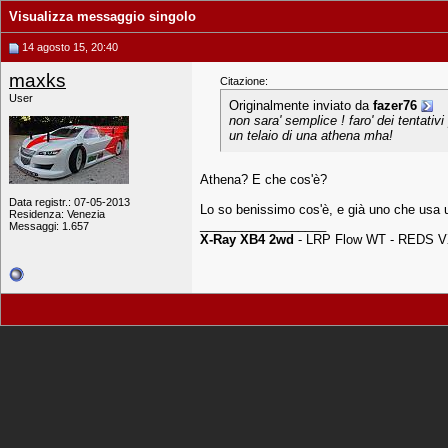
Visualizza messaggio singolo
14 agosto 15, 20:40
maxks
Citazione:
User
Originalmente inviato da
fazer76
non sara' semplice ! faro' dei tentativ
un telaio di una athena mha!
Athena? E che cos'è?
Data registr.: 07-05-2013
Lo so benissimo cos'è, e già uno che usa u
Residenza: Venezia
__________________
Messaggi: 1.657
X-Ray XB4 2wd
- LRP Flow WT - REDS VX 