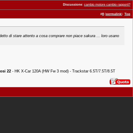
Discussione
:
cambio motore cambio rapporti?
#
8
(
permalink
)
Top
no detto di stare attento a cosa comprare non piace sakura ... loro usano
osi 22
- HK X-Car 120A (HW Fw 3 mod) - Trackstar 6.5T/7.5T/8.5T