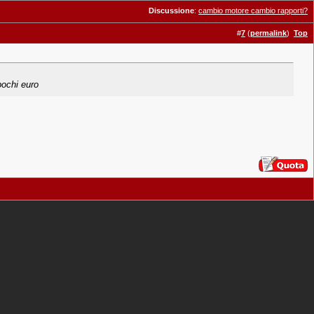
Discussione
:
cambio motore cambio rapporti?
#
7
(
permalink
)
Top
 pochi euro