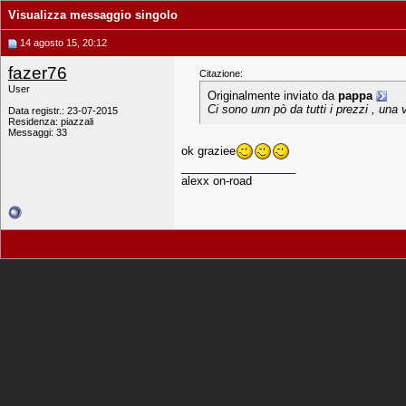
Visualizza messaggio singolo
14 agosto 15, 20:12
fazer76
Citazione:
User
Originalmente inviato da
pappa
Ci sono unn pò da tutti i prezzi , una v
Data registr.: 23-07-2015
Residenza: piazzali
Messaggi: 33
ok graziee
__________________
alexx on-road