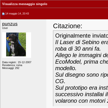
Visualizza messaggio singolo
14 maggio 14, 20:43
punzus
Citazione:
User
Originalmente inviat
Il Laser di Sebino er
roba di 30 anni fa.
Allego le immagini de
EcoModel, prima che S
Data registr.: 15-12-2007
Residenza: roma
modello.
Messaggi: 292
Sul disegno sono ripo
CG.
Sul prototipo era ins
successivo installai 
volarono con motori 