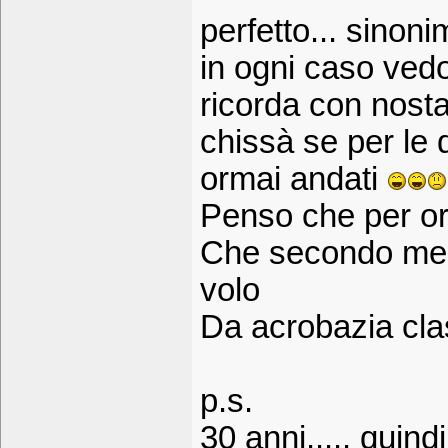
perfetto... sinoni
in ogni caso ved
ricorda con nostal
chissà se per le d
ormai andati
Penso che per ora
Che secondo me d
volo
Da acrobazia clas
p.s.
30 anni..... quin