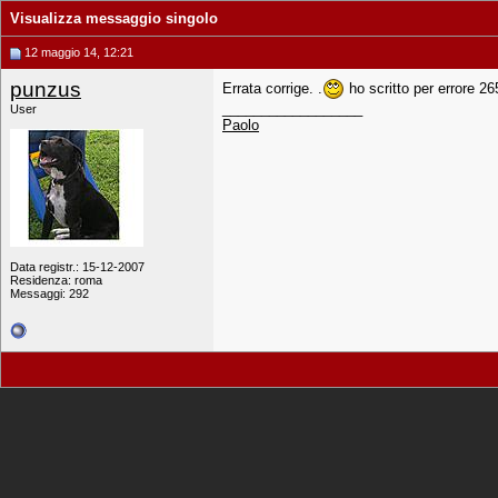
Visualizza messaggio singolo
12 maggio 14, 12:21
punzus
Errata corrige. .
ho scritto per errore 2
__________________
User
Paolo
Data registr.: 15-12-2007
Residenza: roma
Messaggi: 292