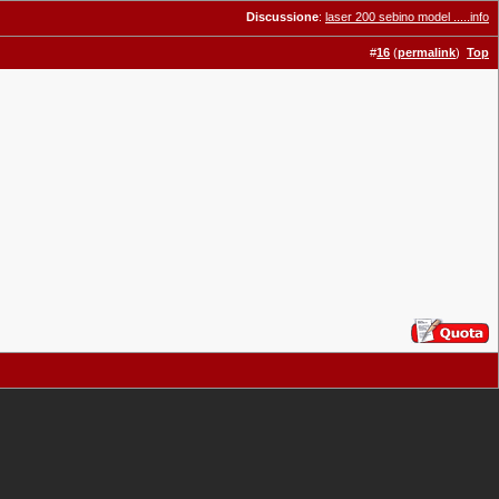
Discussione
:
laser 200 sebino model .....info
#
16
(
permalink
)
Top