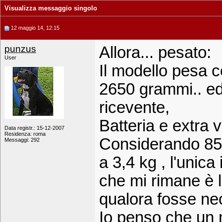
Visualizza messaggio singolo
12 maggio 14, 12:15
punzus
Allora... pesato:
User
Il modello pesa 
2650 grammi.. ed 
ricevente,
Batteria e extra 
Data registr.: 15-12-2007
Residenza: roma
Considerando 850
Messaggi: 292
a 3,4 kg , l'unica
che mi rimane è 
qualora fosse ne
Io penso che un 