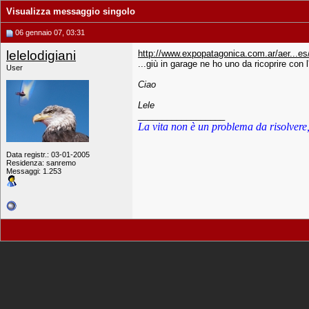
Visualizza messaggio singolo
06 gennaio 07, 03:31
lelelodigiani
http://www.expopatagonica.com.ar/aer...es
...giù in garage ne ho uno da ricoprire con 
User
Ciao
Lele
__________________
La vita non è un problema da risolvere,
Data registr.: 03-01-2005
Residenza: sanremo
Messaggi: 1.253