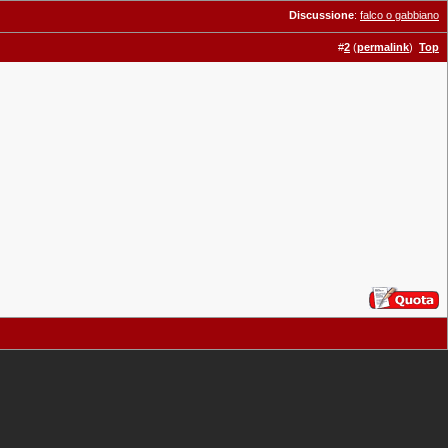
Discussione
:
falco o gabbiano
#
2
(
permalink
)
Top