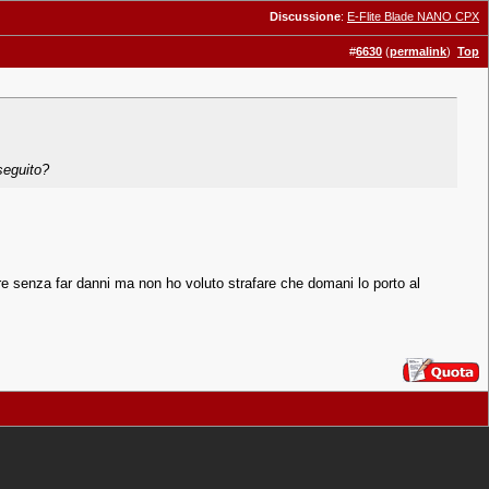
Discussione
:
E-Flite Blade NANO CPX
#
6630
(
permalink
)
Top
 seguito?
re senza far danni ma non ho voluto strafare che domani lo porto al