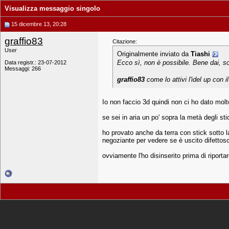
Visualizza messaggio singolo
15 dicembre 13, 20:28
graffio83
Citazione:
User
Originalmente inviato da
Tiashi
Ecco sì, non è possibile. Bene dai, 
Data registr.: 23-07-2012
Messaggi: 266
graffio83
come lo attivi l'idel up con 
Io non faccio 3d quindi non ci ho dato mo
se sei in aria un po' sopra la metà degli stic
ho provato anche da terra con stick sotto 
negoziante per vedere se è uscito difettoso
ovviamente l'ho disinserito prima di riporta