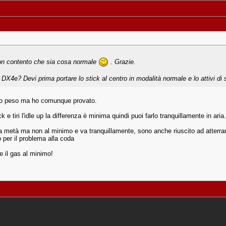
son contento che sia cosa normale
. Grazie.
il DX4e? Devi prima portare lo stick al centro in modalità normale e lo attivi di
lto peso ma ho comunque provato.
k e tiri l'idle up la differenza è minima quindi puoi farlo tranquillamente in aria.
la metà ma non al minimo e va tranquillamente, sono anche riuscito ad atterra
 per il problema alla coda
re il gas al minimo!