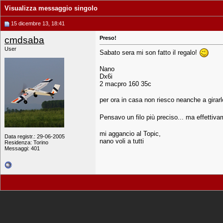
Visualizza messaggio singolo
15 dicembre 13, 18:41
cmdsaba
Preso!
User
Sabato sera mi son fatto il regalo!
Nano
Dx6i
2 macpro 160 35c
per ora in casa non riesco neanche a gira
Pensavo un filo più preciso... ma effetti
mi aggancio al Topic,
Data registr.: 29-06-2005
nano voli a tutti
Residenza: Torino
Messaggi: 401