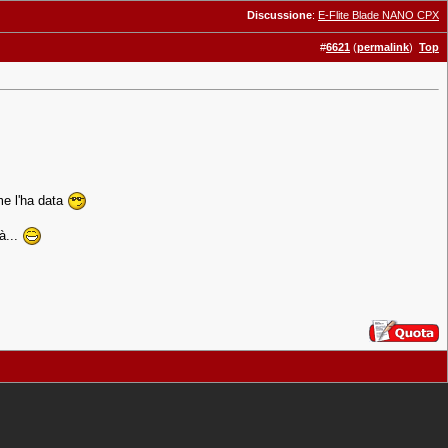
Discussione
:
E-Flite Blade NANO CPX
#
6621
(
permalink
)
Top
me l'ha data
à...